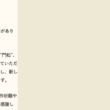
事があり
“門松”、
っていただ
謝し、新し
です。
豊作祈願や
に感謝し