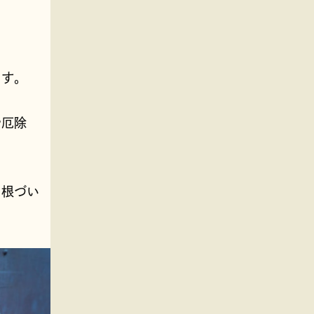
ます。
や厄除
。
に根づい