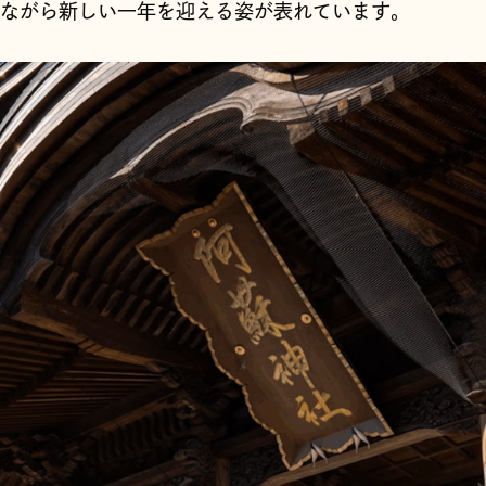
ながら新しい一年を迎える姿が表れています。
( KEYWORDS )
美意識の源
日々の営みに宿る
思想
暮らし
6
(
)
post
16
(
)
post