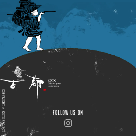
伝説や昔話に宿る心
町並みから感じる
物語
風景
13
9
(
)
(
)
post
post
伝統工芸や職人技
風土に根ざした味
日本語
技
食
COPYRIGHT © KOTO PROJECT
15
9
(
)
(
)
post
post
( HOME )
FOLLOW US ON
( STORY )