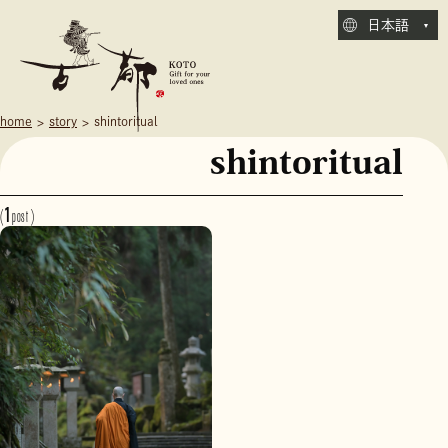
日本語
home
story
shintoritual
shintoritual
1
(
)
post