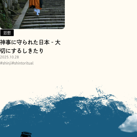
思想
( KEYWORDS )
神事に守られた日本‐大
切にするしきたり
2025.10.28
#shinji
#shintoritual
美意識の源
日々の営みに宿る美
思想
暮らし
6
(
)
post
16
(
)
post