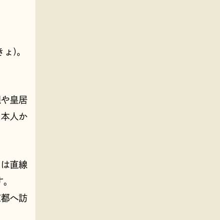
きょ)。
観や皇居
日本人か
くは直線
す。
京都へ訪