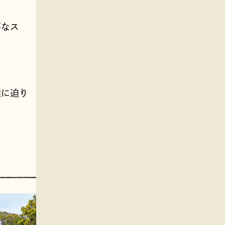
要なス
謎に迫り