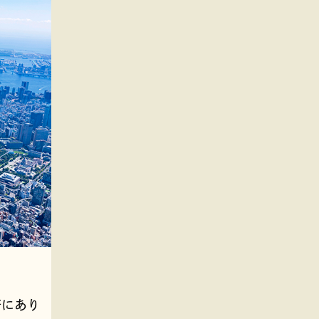
美
府にあり