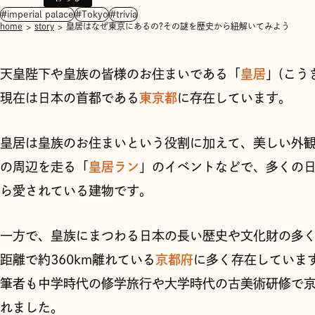
#imperial palace
#Tokyo
#trivia
home
story
皇居はなぜ東京にあるの?その謎を歴史から紐解いてみよう
天皇陛下や皇族の皆様のお住まいである「
皇居
」(こう
現在は日本の首都である
東京都
に存在しています。
皇居は皇族のお住まいという役割に加えて、美しい外
の周辺を走る「
皇居ラン
」のイベントなどで、多くの
ら愛されている建物です。
一方で、皇族にまつわる日本の長い歴史や文化財の多
距離で約360km離れている
京都府
に多く存在していま
筆者も中学時代の修学旅行や大学時代の古美術研修で
れました。