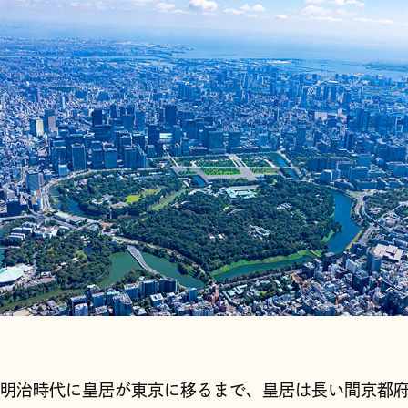
( KEYWORDS )
美意識の源
日々の営みに宿る
思想
暮らし
6
(
)
post
16
(
)
post
明治時代に皇居が東京に移るまで、皇居は長い間京都