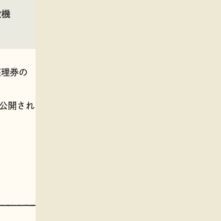
政機
整理券の
般公開され
。