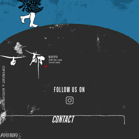
13
9
(
)
(
)
post
post
伝統工芸や職人技
風土に根ざした味
日本語
技
食
COPYRIGHT © KOTO PROJECT
15
9
(
)
(
)
post
post
( HOME )
FOLLOW US ON
( STORY )
( SEARCH )
CONTACT
日本人としての品格
繊細で美しい言葉の数々
( PRODUCT )
マナー
日本語
利用規約