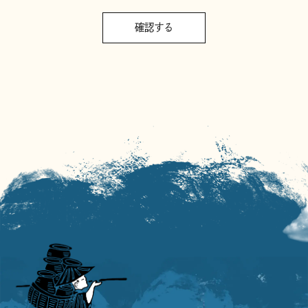
( KEYWORDS )
美意識の源
日々の営みに宿る美
思想
暮らし
6
(
)
post
16
(
)
post
伝説や昔話に宿る心
町並みから感じる
物語
風景